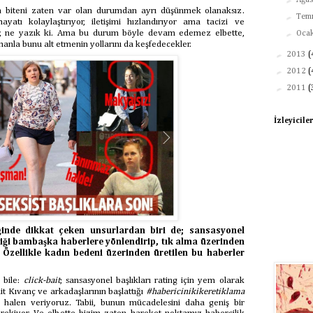
Ağu
n biteni zaten var olan durumdan ayrı düşünmek olanaksız.
►
Tem
atı kolaylaştırıyor, iletişimi hızlandırıyor ama tacizi ve
►
rıyor, ne yazık ki. Ama bu durum böyle devam edemez elbette,
Oca
nla bunu alt etmenin yollarını da keşfedecekler.
►
2013
(
►
2012
(
►
2011
(
İzleyicile
ğinde dikkat çeken unsurlardan biri de; sansasyonel
riği bambaşka haberlere yönlendirip, tık alma üzerinden
Özellikle kadın bedeni üzerinden üretilen bu haberler
 bile:
click-bait
; sansasyonel başlıkları rating için yem olarak
mit Kıvanç ve arkadaşlarının başlattığı
#habericinikikeretiklama
 halen veriyoruz. Tabii, bunun mücadelesini daha geniş bir