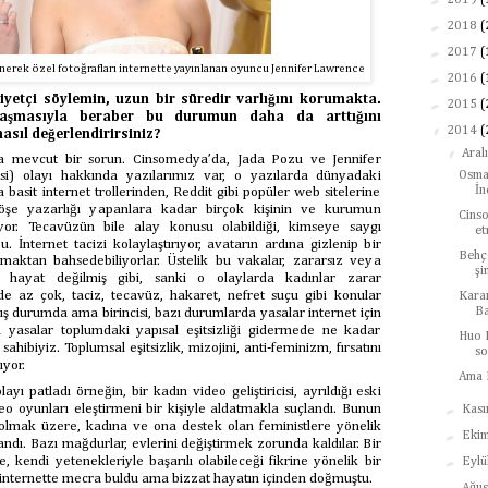
2019
(
►
2018
(
►
2017
(
enerek özel fotoğrafları internette yayınlanan oyuncu Jennifer Lawrence
►
2016
(
yetçi söylemin, uzun bir süredir varlığını korumakta.
►
2015
(
laşmasıyla beraber bu durumun daha da arttığını
▼
2014
(
asıl değerlendirirsiniz?
▼
Aral
a mevcut bir sorun. Cinsomedya’da, Jada Pozu ve Jennifer
i) olayı hakkında yazılarımız var, o yazılarda dünyadaki
Osma
İn
 basit internet trollerinden, Reddit gibi popüler web sitelerine
şe yazarlığı yapanlara kadar birçok kişinin ve kurumun
Cinso
yor. Tecavüzün bile alay konusu olabildiği, kimseye saygı
et
. İnternet tacizi kolaylaştırıyor, avatarın ardına gizlenip bir
Behçe
rmaktan bahsedebiliyorlar. Üstelik bu vakalar, zararsız veya
şi
ek hayat değilmiş gibi, sanki o olaylarda kadınlar zarar
 az çok, taciz, tecavüz, hakaret, nefret suçu gibi konular
Kara
B
ış durumda ama birincisi, bazı durumlarda yasalar internet için
, bu yasalar toplumdaki yapısal eşitsizliği gidermede ne kadar
Huo 
ahibiyiz. Toplumsal eşitsizlik, mizojini, anti-feminizm, fırsatını
so
ıyor.
Ama 
 patladı örneğin, bir kadın video geliştiricisi, ayrıldığı eski
►
deo oyunları eleştirmeni bir kişiyle aldatmakla suçlandı. Bunun
Kas
olmak üzere, kadına ve ona destek olan feministlere yönelik
►
Eki
dı. Bazı mağdurlar, evlerini değiştirmek zorunda kaldılar. Bir
►
, kendi yetenekleriyle başarılı olabileceği fikrine yönelik bir
Eylü
 internette mecra buldu ama bizzat hayatın içinden doğmuştu.
►