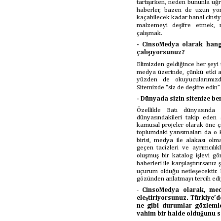
tartışırken, neden bununla u
haberler, bazen de uzun yoru
kaçabilecek kadar banal cinsiye
malzemeyi deşifre etmek, n
çalışmak.
- CinsoMedya olarak hangi
çalışıyorsunuz?
Elimizden geldiğince her şeyi
medya üzerinde, çünkü etki al
yüzden de okuyucularımızd
Sitemizde “siz de deşifre edin”
- Dünyada sizin sitenize ben
Özellikle Batı dünyasında
dünyasındakileri takip eden 
kamusal projeler olarak öne ç
toplumdaki yansımaları da o k
birisi, medya ile alakası ol
geçen tacizleri ve ayrımcılıkl
oluşmuş bir katalog işlevi g
haberleri ile karşılaştırırsanı
uçurum olduğu netleşecektir
gözünden anlatmayı tercih edi
-
CinsoMedya olarak, med
eleştiriyorsunuz. Türkiye’
ne gibi durumlar gözlem
vahim bir halde olduğunu sö