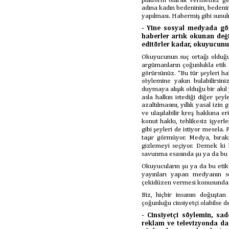
platform olarak vermemiz ger
adına kadın bedeninin, bedeni
yapılması. Habermiş gibi sunul
- Yine sosyal medyada gör
haberler artık okunan deği
editörler kadar, okuyucunu
Okuyucunun suç ortağı olduğu
argümanların çoğunlukla etik 
görürsünüz. “Bu tür şeyleri hab
söylemine yakın bulabilirsin
duymaya alışık olduğu bir akıl
asla halkın istediği diğer şeyl
azaltılmasını, yıllık yasal izin 
ve ulaşılabilir kreş hakkına er
konut hakkı, tehlikesiz işyer
gibi şeyleri de istiyor mesel
taşır görmüyor. Medya, bırak
gizlemeyi seçiyor. Demek ki
savunma esasında şu ya da bu oku
Okuyucuların şu ya da bu etik 
yayınları yapan medyanın s
çekidüzen vermesi konusunda aş
Biz, hiçbir insanın doğuşta
çoğunluğu cinsiyetçi olabilse de,
- Cinsiyetçi söylemin, sad
reklam ve televizyonda da 