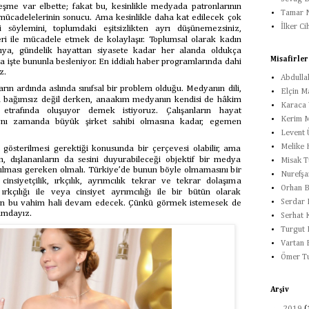
eşme var elbette; fakat bu, kesinlikle medyada patronlarının
Tamar N
i mücadelelerinin sonucu. Ama kesinlikle daha kat edilecek çok
İlker Ci
i söylemini, toplumdaki eşitsizlikten ayrı düşünemezsiniz,
eri ile mücadele etmek de kolaylaşır. Toplumsal olarak kadın
arıya, gündelik hayattan siyasete kadar her alanda oldukça
Misafirler
a işte bununla besleniyor. En iddialı haber programlarında dahi
z.
Abdulla
ın ardında aslında sınıfsal bir problem olduğu. Medyanın dili,
Elçin M
n bağımsız değil derken, anaakım medyanın kendisi de hâkim
Karaca Y
rin etrafında oluşuyor demek istiyoruz. Çalışanların hayat
Kerim M
 aynı zamanda büyük şirket sahibi olmasına kadar, egemen
Levent 
Melike 
gösterilmesi gerektiği konusunda bir çerçevesi olabilir, ama
n, dışlananların da sesini duyurabileceği objektif bir medya
Misak T
lması gereken olmalı. Türkiye’de bunun böyle olmamasını bir
Nurefşa
insiyetçilik, ırkçılık, ayrımcılık tekrar ve tekrar dolaşıma
Orhan B
ırkçılığı ile veya cinsiyet ayrımcılığı ile bir bütün olarak
Serdar 
ın bu vahim hali devam edecek. Çünkü görmek istemesek de
rumdayız.
Serhat 
Turgut 
Vartan 
Ömer T
Arşiv
►