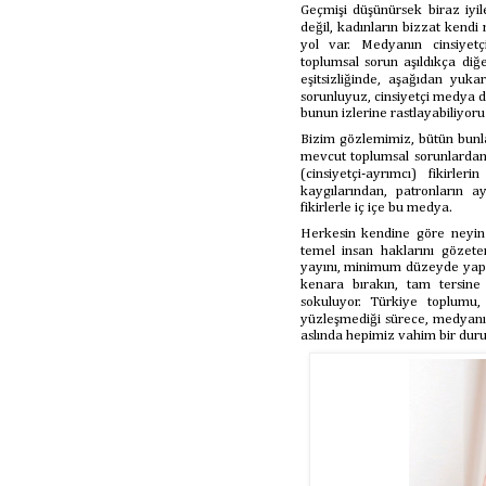
Geçmişi düşünürsek biraz iyil
değil, kadınların bizzat kend
yol var. Medyanın cinsiyetç
toplumsal sorun aşıldıkça diğ
eşitsizliğinde, aşağıdan yuk
sorunluyuz, cinsiyetçi medya d
bunun izlerine rastlayabiliyoru
Bizim gözlemimiz, bütün bunlar
mevcut toplumsal sorunlarda
(cinsiyetçi-ayrımcı) fikirle
kaygılarından, patronların
fikirlerle iç içe bu medya.
Herkesin kendine göre neyin 
temel insan haklarını gözete
yayını, minimum düzeyde yapı
kenara bırakın, tam tersine c
sokuluyor. Türkiye toplumu, 
yüzleşmediği sürece, medyan
aslında hepimiz vahim bir du