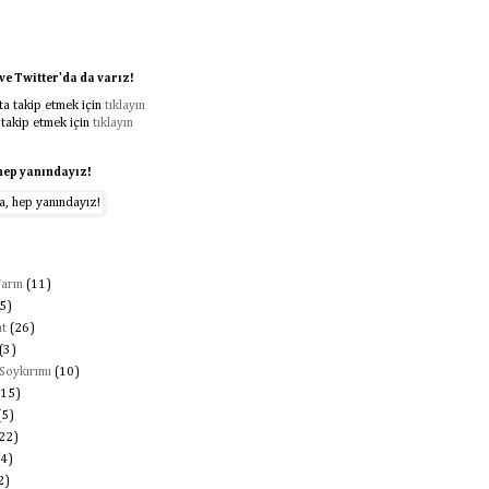
e Twitter'da da varız!
a takip etmek için
tıklayın
 takip etmek için
tıklayın
hep yanındayız!
arın
(11)
5)
t
(26)
(3)
Soykırımı
(10)
(15)
(5)
22)
(4)
2)