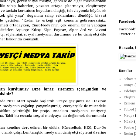
nsoMedya, gerek sosyal medya, gerekse de diğer mecralardaki
dile sahip haberleri, yazıları ortaya çıkarmaya, eleştirmeye
t ve tacizin korkutucu boyutlara ulaştığı, televizyonda büyük bir
rkek gibi yaşa” sloganına sahip reklamların döndüğü, bizzat
le getirilen “Kadın ile erkeği eşit konuma getiremezsiniz,
Facebook v
ameti ortadayken, CinsoMedya’nın çok önemli bir iş yaptığını
Facebook't
editörleri Aspurçe Kılınç, Elçin Poyraz, Alper Ard ve Levent
etçi söylemini, sosyal medyanın durumunu ve bu cinsiyetçi dile
Twitter'da
irler hakkında konuştuk.
Hanzala, 
Konular
Arkası Y
Dünya
(
n kurdunuz? Bize biraz sitenizin içeriğinden ve
Edebiya
isiniz?
Eleştiri
nde 2013 Mart ayında başlattık. Siteye geçişimiz ise Haziran
Ermeni 
z medyanın çoğaltıp yaygınlaştırdığı cinsiyetçilik ile mücadele
Futbol
rlikte yürüttüğü bir proje. Anaakım medyanın cinsiyetçi
oruz. Tabii bu esnada sosyal medyaya da değinmek durumunda
Medya
Müzik
(
unları kendine dert edinen bir ekibiz. Küreselbak, KEG, Dur-De
Portre
 olarak çalışırken tanıştık; medyanın cinsiyetçi söylemi üzerine
Resim
(