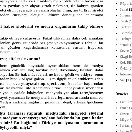
ğraşmıyoruz dedik ve CinsoMedya’yı kurduk. Sitede bazen kısa
Röporta
m yazıları yer alıyor. Ortak noktaları, ilk bakışta gözden
Sanat
(
tçi olsun veya açık ve vahim olaylar olsun, her türlü cinsiyetçi
eden cinsiyetçi olduğunu dilimiz döndüğünce anlatmaya
Sinema
Tarih
(1
 haber sitelerini ve medya organlarını takip etmeye
Tartışm
Teknolo
 takip etmeye çalışıyoruz. Fakat dikkatimiz daha çok anaakım
Türkiye
anları geniş. Bu arada her şeyi yakalayamıyoruz tabii ki, bu
Yemek
(
an gözden kaçırdıklarımız konusunda yardım istiyoruz.
Çevre
(
 bölümü var.
Çizgi 
zer, siteler de var mı?
Çok Bil
 hem gündelik hayattaki ayrımcılıkları hem de medya
Öykü
(8
sayıca çok site var, bazıları blog düzeyinde, bazıları daha
ıkıyorlar. Bir hak mücadelesi, ne kadar güçlü ve eskiyse, onun
İnternet
adar büyük oluyor galiba. Bizim ilgiyle takip ettiklerimizden
Şiir
(1)
masa da,
everydaysexismproject.com
, kadınlar başlarından
arı yazıyorlar, site kadınların birincil deneyimleri üzerinden
örüyor. Buradaki hikâyeleri, medyada yer alan taciz/tecavüz
Özneler
z şayet, yaşanılan ile medyanın haberleştirmesi arasında nasıl bir
. Medya kadının/mağdurun gözünden değil, erkeğin/güçlünün
Can Ök
yor.
Emre Ca
ya taraması yaparak, medyadaki cinsiyetçi söylemi
Gizem 
de medyanın cinsiyetçi söylemi hakkında bu güne kadar
Müge K
lediniz? Bu bağlamda Türkiye medyasının durumunun
Sertan 
yleyebilir miyiz?
Sevag B