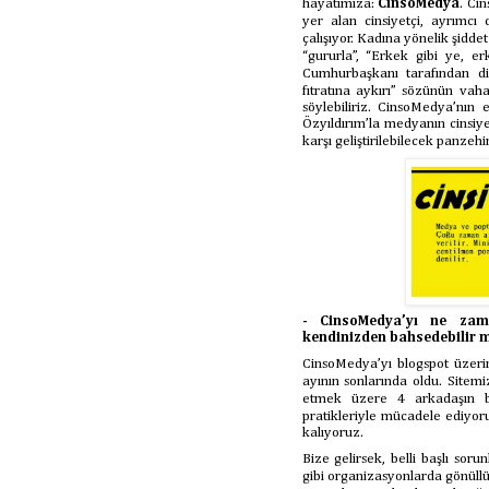
hayatımıza:
CinsoMedya
. Ci
yer alan cinsiyetçi, ayrımcı 
çalışıyor. Kadına yönelik şidde
“gururla”, “Erkek gibi ye, e
Cumhurbaşkanı tarafından di
fıtratına aykırı” sözünün vah
söylebiliriz. CinsoMedya’nın 
Özyıldırım’la medyanın cinsiy
karşı geliştirilebilecek panzeh
- CinsoMedya’yı ne zama
kendinizden bahsedebilir m
CinsoMedya’yı blogspot üzeri
ayının sonlarında oldu. Sitemi
etmek üzere 4 arkadaşın bi
pratikleriyle mücadele ediy
kalıyoruz.
Bize gelirsek, belli başlı sor
gibi organizasyonlarda gönüllü