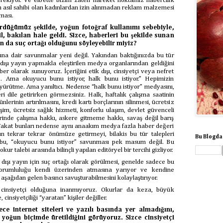
ekiyor. Ve elbette bizim zaten hareket noktamız habercilik
n asıl sahibi olan kadınlardan izin alınmadan reklam malzemesi
ması.
düğümüz şekilde, yoğun fotoğraf kullanımı sebebiyle,
l, bakılan hale geldi. Sizce, haberleri bu şekilde sunan
n da suç ortağı olduğunu söyleyebilir miyiz?
na dair savunmalar yeni değil. Yakından baktığınızda bu tür
dışı yayın yapmakla eleştirilen medya organlarından geldiğini
er olarak sunuyoruz. İçeriğini etik dışı, cinsiyetçi veya nefret
iz. Ama okuyucu bunu istiyor, halk bunu istiyor.” Hepimizin
 yürütme. Ama yanıltıcı. Nedense “halk bunu istiyor” medyasını,
eri dile getirirken görmezsiniz. Halk, haftalık çalışma saatinin
günlerinin artırılmasını, kredi kartı borçlarının silinmesi, ücretsiz
işim, ücretsiz sağlık hizmeti, konforlu ulaşım, devlet güvenceli
lerinde çalışma hakkı, askere gitmeme hakkı, savaş değil barış
a. Fakat bunları nedense aynı anaakım medya fazla haber değeri
ın tekrar tekrar önümüze getirmeyi, bilakis bu tür talepleri
Bu Blogda
 bu, “okuyucu bunu istiyor” savunması pek masum değil. Bu
r talebi arasında bilinçli yapılan editöryel bir tercihi gizliyor.
dışı yayın için suç ortağı olarak görülmesi, genelde sadece bu
orumluluğu kendi üzerinden atmasına yarıyor ve kendine
ağıdan gelen basıncı savuşturabilmesini kolaylaştırıyor.
n cinsiyetçi olduğuna inanmıyoruz. Okurlar da keza, büyük
 cinsiyetçiliği “yaratan” kişiler değiller.
ece internet siteleri ve yazılı basında yer almadığını,
yoğun biçimde üretildiğini görüyoruz. Sizce cinsiyetçi