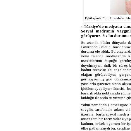
Eylül ayında iCloud hesabı hackl
- Türkiye’de medyada cinsi
Sosyal medyanın yaygın
görüyoruz. Siz bu durumu n
Bu aslında bütün dünyada d
Lawrence (icloud hacklenmes
durumu ele aldık. Bu olaylarda
veya falanca medyasında kö
maskelerinin düştüğü görülü
duyulmayan, sinik bir süreç bu
kadını tecavüz ile cezalandı
olağan görülebiliyor, gerç
görmüyormuş gibi. Günümüzde
yasalarla güvence altına alınm
işletilemeyebiliyor; ikincisi
başarılı oldu noktasında şüphe s
bulduğu ilk anda su yüzüne çık
Yakın zamanda Gamersgate olayı
sevgilisi tarafından, adamı vi
üzerine, başta sosyal medya 
muazzam bir taciz vakası yaşan
kadının, erkek egemen bir işte
öfke patlamasıydı bu, kendine