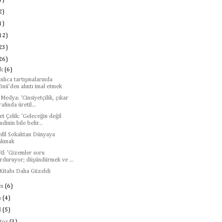
1)
2)
1)
12)
23)
26)
ık
(6)
nlıca tartışmalarında
önü’den alıntı imal etmek
Medya: ‘Cinsiyetçilik, çıkar
rafında üretil...
t Çelik: 'Geleceğin değil
mdinin bile belir...
nfil Sokaktan Dünyaya
akmak
Rf: 'Gizemler soru
rduruyor; düşündürmek ve ...
Kitabı Daha Güzeldi
ım
(6)
m
(4)
l
(5)