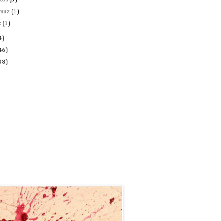
stos
(3)
muz
(1)
k
(1)
4)
46)
38)
r