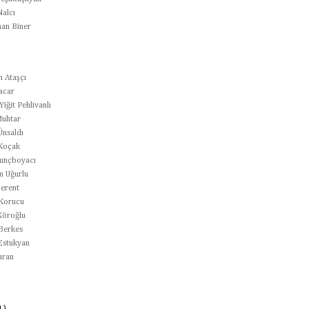
alcı
han Biner
h Ataşçı
acar
iğit Pehlivanlı
uhtar
Ünsaldı
Koçak
unçboyacı
n Uğurlu
erent
Korucu
Köroğlu
Berkes
Estukyan
uran