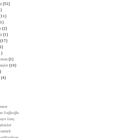
j
(52)
2)
(11)
1)
a
(2)
ji
(1)
(17)
2)
1)
Roman
(3)
mişler
(10)
)
(4)
temer
n Dağlıoğlu
Asya Genç
alender
Şentürk
eşiktaşlıyan