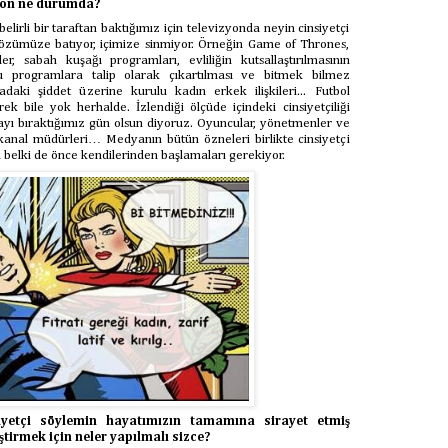
yon ne durumda?
elirli bir taraftan baktığımız için televizyonda neyin cinsiyetçi
Gözümüze batıyor, içimize sinmiyor. Örneğin Game of Thrones,
r, sabah kuşağı programları, evliliğin kutsallaştırılmasının
bu programlara talip olarak çıkartılması ve bitmek bilmez
radaki şiddet üzerine kurulu kadın erkek ilişkileri... Futbol
 bile yok herhalde. İzlendiği ölçüde içindeki cinsiyetçiliği
 bıraktığımız gün olsun diyoruz. Oyuncular, yönetmenler ve
, kanal müdürleri… Medyanın bütün özneleri birlikte cinsiyetçi
a belki de önce kendilerinden başlamaları gerekiyor.
siyetçi söylemin hayatımızın tamamına sirayet etmiş
tirmek için neler yapılmalı sizce?