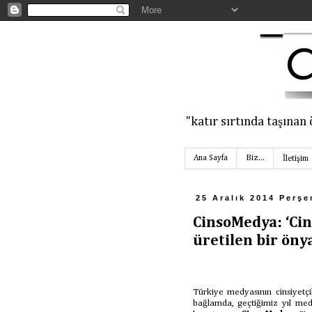
‎"katır sırtında taşın
Ana Sayfa
Biz...
İletişim
25 Aralık 2014 Perş
CinsoMedya: ‘Cins
üretilen bir önya
Türkiye medyasının cinsiyetç
bağlamda, geçtiğimiz yıl medy