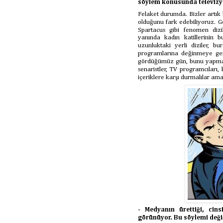
söylem konusunda televiz
Felaket durumda. Bizler artık b
olduğunu fark edebiliyoruz. 
Spartacus gibi fenomen dizile
yanında kadın katillerinin 
uzunluktaki yerli diziler, bu
programlarına değinmeye gerek
gördüğümüz gün, bunu yapmayı
senaristler, TV programcıları
içeriklere karşı durmalılar am
- Medyanın ürettiği, cin
görünüyor. Bu söylemi değiş