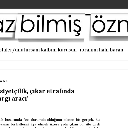
an ölüler/unutursam kalbim kurusun" ibrahim halil baran
embe
iyetçilik, çıkar etrafında
rgı aracı’
ilik hususunda feci durumda olduğunu bilinen bir gerçek. Bu
anın bu hallerini ifşa etmek üzere yola çıkan bir site girdi