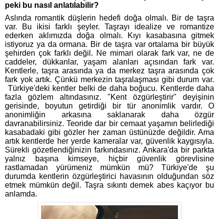
peki bu nasıl anlatılabilir?
Aslında romantik düşlerin hedefi doğa olmalı. Bir de taşra
var. Bu ikisi farklı şeyler. Taşrayı idealize ve romantize
ederken aklımızda doğa olmalı. Kıyı kasabasına gitmek
istiyoruz ya da ormana. Bir de taşra var ortalama bir büyük
şehirden çok farklı değil. Ne mimari olarak fark var, ne de
caddeler, dükkanlar, yaşam alanları açısından fark var.
Kentlerle, taşra arasında ya da merkez taşra arasında çok
fark yok artık. Çünkü merkezin taşralaşması gibi durum var.
Türkiye'deki kentler belki de daha boğucu. Kentlerde daha
fazla gözlem altındasınız. "Kent özgürleştirir" deyişinin
gerisinde, boyutun getirdiği bir tür anonimlik vardır. O
anonimliğin arkasına saklanarak daha özgür
davranabilirsiniz. Teoride dar bir cemaat yaşamın belirlediği
kasabadaki gibi gözler her zaman üstünüzde değildir. Ama
artık kentlerde her yerde kameralar var, güvenlik kaygısıyla.
Sürekli gözetlendiğinizin farkındasınız. Ankara'da bir parkta
yalnız başına kimseye, hiçbir güvenlik görevlisine
rastlamadan yürümeniz mümkün mü? Türkiye'de şu
durumda kentlerin özgürleştirici havasının olduğundan söz
etmek mümkün değil. Taşra sıkıntı demek abes kaçıyor bu
anlamda.