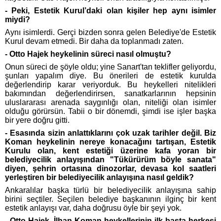
- Peki, Estetik Kurul’daki olan kişiler hep aynı isimler
miydi?
Aynı isimlerdi. Gerçi bizden sonra gelen Belediye'de Estetik
Kurul devam etmedi. Bir daha da toplanmadı zaten.
- Otto Hajek heykelinin süreci nasıl olmuştu?
Onun süreci de şöyle oldu; yine Sanart'tan teklifler geliyordu,
şunları yapalım diye. Bu önerileri de estetik kurulda
değerlendirip karar veriyorduk. Bu heykelleri nitelikleri
bakımından değerlendirirsen, sanatkarlarının hepsinin
uluslararası arenada saygınlığı olan, niteliği olan isimler
olduğu görürsün. Tabii o bir dönemdi, şimdi ise işler başka
bir yere doğru gitti.
- Esasında sizin anlattıklarını çok uzak tarihler değil. Biz
Koman heykelinin nereye konacağını tartışan, Estetik
Kurulu olan, kent estetiği üzerine kafa yoran bir
belediyecilik anlayışından "Tükürürüm böyle sanata"
diyen, şehrin ortasına dinozorlar, devasa kol saatleri
yerleştiren bir belediyecilik anlayışına nasıl geldik?
Ankaralılar başka türlü bir belediyecilik anlayışına sahip
birini seçtiler. Seçilen belediye başkanının ilginç bir kent
estetik anlayışı var, daha doğrusu öyle bir şeyi yok.
- Otto Hajek, İlhan Koman heykellerinin ilk başta herkesi