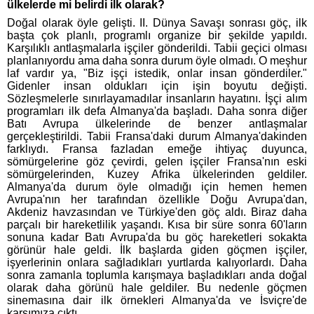
ülkelerde mi belirdi ilk olarak?
Doğal olarak öyle gelişti. II. Dünya Savaşı sonrası göç, ilk
başta çok planlı, programlı organize bir şekilde yapıldı.
Karşılıklı antlaşmalarla işçiler gönderildi. Tabii geçici olması
planlanıyordu ama daha sonra durum öyle olmadı. O meşhur
laf vardır ya, "Biz işçi istedik, onlar insan gönderdiler."
Gidenler insan oldukları için işin boyutu değişti.
Sözleşmelerle sınırlayamadılar insanların hayatını. İşçi alım
programları ilk defa Almanya'da başladı. Daha sonra diğer
Batı Avrupa ülkelerinde de benzer antlaşmalar
gerçekleştirildi. Tabii Fransa'daki durum Almanya'dakinden
farklıydı. Fransa fazladan emeğe ihtiyaç duyunca,
sömürgelerine göz çevirdi, gelen işçiler Fransa'nın eski
sömürgelerinden, Kuzey Afrika ülkelerinden geldiler.
Almanya'da durum öyle olmadığı için hemen hemen
Avrupa'nın her tarafından özellikle Doğu Avrupa'dan,
Akdeniz havzasından ve Türkiye'den göç aldı. Biraz daha
parçalı bir hareketlilik yaşandı. Kısa bir süre sonra 60'ların
sonuna kadar Batı Avrupa'da bu göç hareketleri sokakta
görünür hale geldi. İlk başlarda giden göçmen işçiler,
işyerlerinin onlara sağladıkları yurtlarda kalıyorlardı. Daha
sonra zamanla toplumla karışmaya başladıkları anda doğal
olarak daha görünü hale geldiler. Bu nedenle göçmen
sinemasına dair ilk örnekleri Almanya'da ve İsviçre'de
karşımıza çıktı.