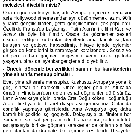
melezleşti diyebilir miyiz?
Ona doğru evirilmeye başladı. Avrupa göçmen sinemasını
asla Hollywood sinemasından ayrı düşünmemek lazım. 90'lı
yıllarda gençlik filmleri, getto gençlik filmleri çok popülerdi.
Özellikle Fransa'da başlamıştı. Fatih Akın'ın ilk filmi
Kısa ve
Acısız
da öyle bir filmdir. Orada da göçmenler sesleri
çıkmaz, edilgen kurbanlar değillerdi ama küçük suçlara
bulaşan ve gettoya hapsedilmiş, hikaye içinde eylemler
girişse de kendilerini kurtaramayan karakterlerdi. Sessiz ve
edilgen kurban göçmen imgesinin yerini önce gettoda
yaşayan, biraz da isyankar gençler aldı diyebiliriz.
- Önceki dönemle benzerlikleri sanırım bu karakterlerin
yine alt sınıfa mensup olmaları.
Evet, yine alt sınıfa mensuplar. Kuşkusuz Avrupa'ya yönelik
göç, sınıfsal bir hareketti. Önce işçiler geldiler. Afrika'da
örneğin Hindistan'dan gelen esnaf göçmenler görürsünüz.
Latin Amerika'ya gidin, orada Orta Doğu kökenli çoğunluğu
Arap Hıristiyan bir ticaret diasporası görürsünüz. Onlar da
esnaflık yapmaya gitmişlerdir. Ama Avrupa'ya göç daha
kararlı bir şekilde işçi göçüydü. Dolayısıyla bu filmlerin her
zaman bir sınıfsal geri planı oldu. Daha sonra çok kültürlülük
tartışmasıyla birlikte göçmen karakterler de onların sınıfsal
geri planları da dramatik bir biçimde çeşitlendi. Hikayeler