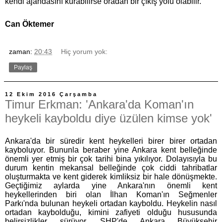
kendi ajandasını kurabilirse oradan bir çıkış yolu olabilir.
Can Öktemer
zaman:
20:43
Hiç yorum yok:
Paylaş
12 Ekim 2016 Çarşamba
Timur Erkman: 'Ankara'da Koman'ın
heykeli kayboldu diye üzülen kimse yok'
Ankara'da bir süredir kent heykelleri birer birer ortadan
kayboluyor. Bununla beraber yine Ankara kent belleğinde
önemli yer etmiş bir çok tarihi bina yıkılıyor. Dolayısıyla bu
durum kentin mekansal belleğinde çok ciddi tahribatlar
oluşturmakta ve kent giderek kimliksiz bir hale dönüşmekte.
Geçtiğimiz aylarda yine Ankara'nın önemli kent
heykellerinden biri olan İlhan Koman'ın Seğmenler
Parkı'nda bulunan heykeli ortadan kayboldu. Heykelin nasıl
ortadan kaybolduğu, kimini zafiyeti olduğu hususunda
belirsizlikler sürüyor. SHP'de Ankara Büyükşehir