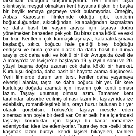
farklılıklar olduğunu düşünmüyorum. Yerli filmler taşra
sıkıntısıyla meşgul olmaktan kent hayatına ilişkin bir başka
bir beylik temaya geçmeye vakit bulamıyorlar. Örneğin,
Abbas Kiarostami filmlerinde olduğu gibi, kentlerin
boğuculuğundan, sıkıcılığından, kalabalığından kaçmaktan
ve daha basit bir yaşam arayışı için taşraya doğru
yönelmekten bahseden pek yok. Bu biraz daha köklü ve eski
bir fikir. Kentlerin çok karmaşıklaşmaya, kalabalıklaşmaya
başladığı, sıkıcı, boğucu hale geldiği bireyi boğduğu
endişesi ve buna çözüm olarak da daha basit bir dünya
arayışı çok daha eski ve köklü bir fikir. Avrupa'da özellikle
Almanya'da ve İsviçre'de başlayan 19. yüzyılın sonu ve 20.
yüzyıl başına doğru uzanan çok daha köklü bir hareket.
Kurtuluşu doğada, daha basit bir hayatta arama düşüncesi.
Yerli filmlerde durum tam tersi, kentler daha yaşamaya
elverişli alanlar, taşra ise daha boğucu bir yer. Bir kere
kurtuluşu doğada aramak için, insanın çok kentli olması
lazım. Taşrayı unutmuş olması lazım. Tamamen kent
tarafından absorbe edilmiş olması lazım ki, taşrayı idealize
edebilsin, romantikleştirebilsin, orayı huzur bulunan bir yer
olarak görebilsin. Türkiye'de taşrayı mesele eden
sinemacıların böyle bir derdi var. Onlar belki hala içlerindeki
taşralıyı korudukları için taşrayı bu kadar romantize
edemiyorlar, idealize edemiyorlar. Taşra deyince -belki biraz
kaşımak lazım burayı- kendi kişisel hikayeleri, tarihleri