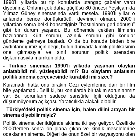
1990'lı yıllarda bu tip konularda utangaç çabalar vardı
diyebiliriz. Onların çok daha güçlüsü 80 öncesi Yeşilçam'da
Yılmaz Güney sinemasında vardı mesela. 1990'lı yıllar o
anlamda bence dönüştürücü, devrimci olmadı. 2000'li
yıllardan sonra belki bahsettiğiniz "bastırılanın geri dönüşü"
gibi bir durum yaşandı. Bu dönemde çekilen filmlerin
bazılarında Kürt sorunu, azınlık sorunu gibi konular
gündeme gelmeye başladı. O da bu konuda birden bire
aydınlandığımız için değil, bütün dünyada kimlik politikasının
öne çıkmasıyla ve sınıf sorunun politik arenadan
dışlanmasıyla mümkün oldu.
- Türkiye sineması 1990'lı yıllarda yaşanan olayları
anlatabildi mi, yüzleşebildi mi? Bu olayların anlatısını
politik sinema çerçevesinde kurabildi mi sizce?
Kuramadı, hatta onu bırakın Gezi eylemlerine dair bir film
bile yapılamadı. Belli ki, bu konularda bir takım sorunlarımız
var. Bu sorunların sadece sansürle ilgili olduğunu da
düşünmüyorum açıkçası. Yaratıcılıkla alakalı olabilir.
- Türkiye'deki politik sinema için, halen dilini arayan bir
sinema diyebilir miyiz?
Politik sinema denildiğinde aklıma iki şey geliyor. Özellikle
2000'lerden sonra ön plana çıkan ve kimlik meselelerine
odaklanan sinema. Diğeri de onun özel bir varyasyonu olan