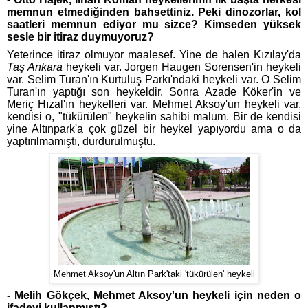
memnun etmediğinden bahsettiniz. Peki dinozorlar, kol
saatleri memnun ediyor mu sizce? Kimseden yüksek
sesle bir itiraz duymuyoruz?
Yeterince itiraz olmuyor maalesef. Yine de halen Kızılay'da
Taş Ankara
heykeli var. Jorgen Haugen Sorensen'in heykeli
var. Selim Turan'ın Kurtuluş Parkı'ndaki heykeli var. O Selim
Turan'ın yaptığı son heykeldir. Sonra Azade Köker'in ve
Meriç Hızal'ın heykelleri var. Mehmet Aksoy'un heykeli var,
kendisi o, "tükürülen" heykelin sahibi malum. Bir de kendisi
yine Altınpark'a çok güzel bir heykel yapıyordu ama o da
yaptırılmamıştı, durdurulmuştu.
Mehmet Aksoy'un Altın Park'taki 'tükürülen' heykeli
- Melih Gökçek, Mehmet Aksoy'un heykeli için neden o
ifadeyi kullanmıştı?