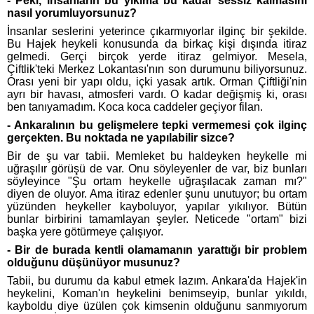
- Peki, insanların bu yıkıma bu kadar sessiz kalmasını
nasıl yorumluyorsunuz?
İnsanlar seslerini yeterince çıkarmıyorlar ilginç bir şekilde.
Bu Hajek heykeli konusunda da birkaç kişi dışında itiraz
gelmedi. Gerçi birçok yerde itiraz gelmiyor. Mesela,
Çiftlik'teki Merkez Lokantası'nın son durumunu biliyorsunuz.
Orası yeni bir yapı oldu, içki yasak artık. Orman Çiftliği'nin
ayrı bir havası, atmosferi vardı. O kadar değişmiş ki, orası
ben tanıyamadım. Koca koca caddeler geçiyor filan.
- Ankaralının bu gelişmelere tepki vermemesi çok ilginç
gerçekten. Bu noktada ne yapılabilir sizce?
Bir de şu var tabii. Memleket bu haldeyken heykelle mi
uğraşılır görüşü de var. Onu söyleyenler de var, biz bunları
söyleyince "Şu ortam heykelle uğraşılacak zaman mı?"
diyen de oluyor. Ama itiraz edenler şunu unutuyor; bu ortam
yüzünden heykeller kayboluyor, yapılar yıkılıyor. Bütün
bunlar birbirini tamamlayan şeyler. Neticede "ortam" bizi
başka yere götürmeye çalışıyor.
- Bir de burada kentli olamamanın yarattığı bir problem
olduğunu düşünüyor musunuz?
Tabii, bu durumu da kabul etmek lazım. Ankara'da Hajek'in
heykelini, Koman'ın heykelini benimseyip, bunlar yıkıldı,
kayboldu diye üzülen çok kimsenin olduğunu sanmıyorum