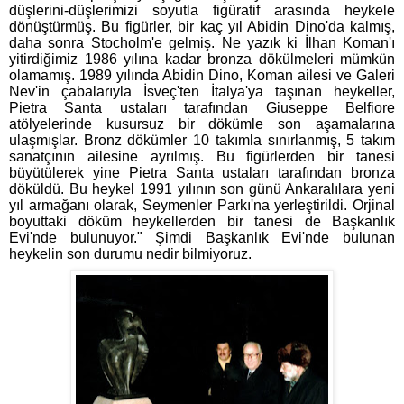
düşlerini-düşlerimizi soyutla figüratif arasında heykele
dönüştürmüş. Bu figürler, bir kaç yıl Abidin Dino'da kalmış,
daha sonra Stocholm'e gelmiş. Ne yazık ki İlhan Koman'ı
yitirdiğimiz 1986 yılına kadar bronza dökülmeleri mümkün
olamamış. 1989 yılında Abidin Dino, Koman ailesi ve Galeri
Nev'in çabalarıyla İsveç'ten İtalya'ya taşınan heykeller,
Pietra Santa ustaları tarafından Giuseppe Belfiore
atölyelerinde kusursuz bir dökümle son aşamalarına
ulaşmışlar. Bronz dökümler 10 takımla sınırlanmış, 5 takım
sanatçının ailesine ayrılmış. Bu figürlerden bir tanesi
büyütülerek yine Pietra Santa ustaları tarafından bronza
döküldü. Bu heykel 1991 yılının son günü Ankaralılara yeni
yıl armağanı olarak, Seymenler Parkı'na yerleştirildi. Orjinal
boyuttaki döküm heykellerden bir tanesi de Başkanlık
Evi'nde bulunuyor." Şimdi Başkanlık Evi'nde bulunan
heykelin son durumu nedir bilmiyoruz.