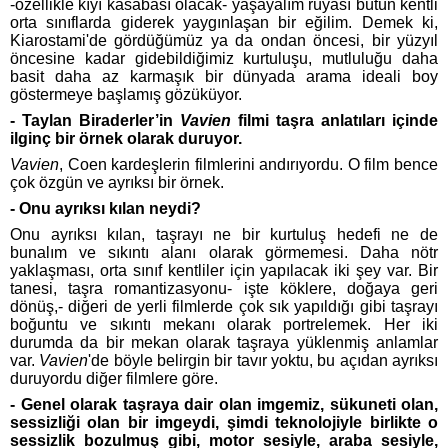
-özellikle kıyı kasabası olacak- yaşayalım rüyası bütün kentli
orta sınıflarda giderek yaygınlaşan bir eğilim. Demek ki,
Kiarostami'de gördüğümüz ya da ondan öncesi, bir yüzyıl
öncesine kadar gidebildiğimiz kurtuluşu, mutluluğu daha
basit daha az karmaşık bir dünyada arama ideali boy
göstermeye başlamış gözüküyor.
- Taylan Biraderler’in
Vavien
filmi taşra anlatıları içinde
ilginç bir örnek olarak duruyor.
Vavien
, Coen kardeşlerin filmlerini andırıyordu. O film bence
çok özgün ve ayrıksı bir örnek.
- Onu ayrıksı kılan neydi?
Onu ayrıksı kılan, taşrayı ne bir kurtuluş hedefi ne de
bunalım ve sıkıntı alanı olarak görmemesi. Daha nötr
yaklaşması, orta sınıf kentliler için yapılacak iki şey var. Bir
tanesi, taşra romantizasyonu- işte köklere, doğaya geri
dönüş,- diğeri de yerli filmlerde çok sık yapıldığı gibi taşrayı
boğuntu ve sıkıntı mekanı olarak portrelemek. Her iki
durumda da bir mekan olarak taşraya yüklenmiş anlamlar
var.
Vavien
'de böyle belirgin bir tavır yoktu, bu açıdan ayrıksı
duruyordu diğer filmlere göre.
- Genel olarak taşraya dair olan imgemiz, sükuneti olan,
sessizliği olan bir imgeydi, şimdi teknolojiyle birlikte o
sessizlik bozulmuş gibi, motor sesiyle, araba sesiyle,