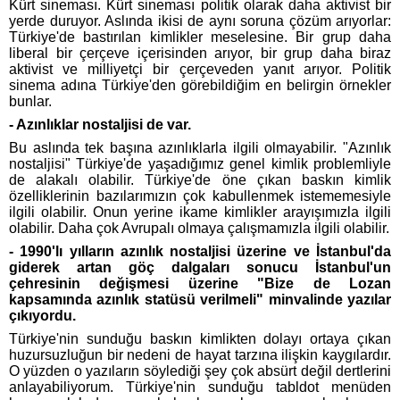
Kürt sineması. Kürt sineması politik olarak daha aktivist bir
yerde duruyor. Aslında ikisi de aynı soruna çözüm arıyorlar:
Türkiye'de bastırılan kimlikler meselesine. Bir grup daha
liberal bir çerçeve içerisinden arıyor, bir grup daha biraz
aktivist ve milliyetçi bir çerçeveden yanıt arıyor. Politik
sinema adına Türkiye'den görebildiğim en belirgin örnekler
bunlar.
- Azınlıklar nostaljisi de var.
Bu aslında tek başına azınlıklarla ilgili olmayabilir. "Azınlık
nostaljisi" Türkiye'de yaşadığımız genel kimlik problemliyle
de alakalı olabilir. Türkiye'de öne çıkan baskın kimlik
özelliklerinin bazılarımızın çok kabullenmek istememesiyle
ilgili olabilir. Onun yerine ikame kimlikler arayışımızla ilgili
olabilir. Daha çok Avrupalı olmaya çalışmamızla ilgili olabilir.
- 1990'lı yılların azınlık nostaljisi üzerine ve İstanbul'da
giderek artan göç dalgaları sonucu İstanbul'un
çehresinin değişmesi üzerine "Bize de Lozan
kapsamında azınlık statüsü verilmeli" minvalinde yazılar
çıkıyordu.
Türkiye'nin sunduğu baskın kimlikten dolayı ortaya çıkan
huzursuzluğun bir nedeni de hayat tarzına ilişkin kaygılardır.
O yüzden o yazıların söylediği şey çok absürt değil dertlerini
anlayabiliyorum. Türkiye'nin sunduğu tabldot menüden