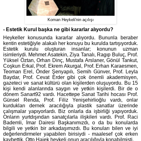
Koman Heykeli'nin açılışı
- Estetik Kurul başka ne gibi kararlar alıyordu?
Heykeller konusunda kararlar alıyordu. Bununla beraber
kentin estetiğiyle alakalı her konuyu bu kurulda tartışıyorduk.
Estetik kurulu oluşturan insanlar; konunun uzman
isimleriydi. Mehmet Asatekin, Ziya Tanalı, Ragıp Buluç, Prof.
Yüksel Öztan, Orhan Dinç, Mustafa Arslaner, Gönül Tankut,
Coşkun Erkal, Prof. Ekrem Akurgal, Prof. Erhan Karaesmen,
Teoman Erel, Önder Şenyapılı, Semih Günver, Prof. Leyla
Baydar, Prof. Cevat Erder gibi çok önemli akademisyen,
gazeteci ve sanat kültürü olan kişilerden oluşuyordu. Bu 15
kişi kendi alanlarında saygın ve yetkin kişilerdi. Bir de o
dönem Sanart92 vardı. Hacettepe Sanat Tarihi hocası Prof.
Günsel Renda, Prof. Filiz Yenişehirlioğlu vardı, onlar
kurdukları dernek aracılığıyla plastik sanatlar üzerinde
çalışmalar yapıyorlardı. Biz onlarla da işbirliği yapıyorduk.
Onların yurtdışından sanatçılarla ilişkileri vardı. Prof. Raci
Bademli, İmar Dairesi Başkanımızdı, o da bu konularda
bilgili ve yetkin bir arkadaşımızdı. Bu konuları bilen ve iyi
değerlendirmeler yapabilen birisiydi - maalesef çok erken
kaybettik. Otto Hajek heykeli onun aracılığıyla konabilmişti.