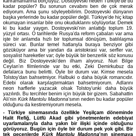
kahramanlarına borçluyuz. Dostoyevski neden Türkiye'de bu
kadar popüler? Bu sorunun cevabını ben de çok merak
ediyorum. Ama şunu söyleyebilirim. Dostoyevski dünyanın
başka yerlerinde bu kadar popüler değil. Türkiye'de hiç kitap
okumayan insanlar bile onu okuduklarını söylüyorlar. Demek
ki bu kadar yaygın. Dostoyevski'nin anlattığı toplum 19.
yüzyıl ortası. O tarihlerde Rusya'da reform çabaları var ama
işte bir anlamda hızlı bir toplumsal dönüşüm, batılılaşma
süreci var. Bunlar temel hatlarıyla buraya benziyor gibi
gözüküyor ama bir yandan da aristokrasi var, serfler var,
sosyalist hareketler var; öyle büyük bir benzerlik söz konusu
değil. Biz Dostoyevski'den ilham alıyoruz. Nuri Bilge
Ceylan'ın filmlerinde var bu etki, Zeki Demirkubuz da
defalarca bunu belirtti. Öyle bir durum var. Kimse mesela
Tolstoy'dan bahsetmiyor. Halbuki o daha büyük romancıdır.
Edebi olarak karşılaştırmaktan bahsetmiyorum. Adlarını
neon harflerle yazacak olsak Tolstoy'unki daha büyük
yazılırdı. Bu tercihler benim için büyük bir gizem. Sabahattin
Ali'nin
Kürk Mantolu Madonna
'sının neden bu kadar popüler
olduğunu da kestiremiyorum mesela.
- Türkiye sinemasında özellikle Yeşilçam döneminde
Halit Refiğ, Lütfü Akad gibi yönetmenlerin edebiyat
uyarlamalarıyla daha yakın bir ilişki içinde olduğunu
görüyoruz. Bugün için öyle bir durum pek yok gibi. Bir
tek geçenlerde
Kürk Mantolu Madonna
'nın sinemaya