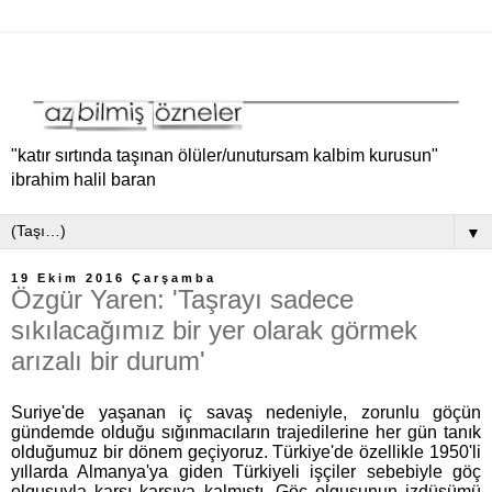
‎"katır sırtında taşınan ölüler/unutursam kalbim kurusun"
ibrahim halil baran
▼
19 Ekim 2016 Çarşamba
Özgür Yaren: 'Taşrayı sadece
sıkılacağımız bir yer olarak görmek
arızalı bir durum'
Suriye'de yaşanan iç savaş nedeniyle, zorunlu göçün
gündemde olduğu sığınmacıların trajedilerine her gün tanık
olduğumuz bir dönem geçiyoruz. Türkiye'de özellikle 1950'li
yıllarda Almanya'ya giden Türkiyeli işçiler sebebiyle göç
olgusuyla karşı karşıya kalmıştı. Göç olgusunun izdüşümü