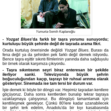
Yumurta
-Semih Kaplanoğlu
-
Yozgat Blues
'da farklı bir taşra yorumu sunuyordu;
kurtuluşu büyük şehirde değil de taşrada arama fikri.
Orada kurtuluş önerisinde değildi
Yozgat Blues
. Burası da
fena değil ya da şehirden pek farklı değil demek istiyordu.
Bence taşra eşittir sıkıntı filmlerinin yanında daha sağduyulu
bir örnek olarak karşımıza çıkıyordu.
- Taşra sıkıntısının seyri biraz enteresan bir şekilde
ilerliyor sanki. Televizyonda büyük şehrin
boğuculuğundan kaçıp, taşrayı bir ruhsal arınma olarak
gösteriyor. Sinemada ise tam tersi bir durum var.
İşte demek ki böyle bir döngü var. Hepimiz taşradan kentlere
göçüyoruz. Daha sonra kentlerden bunalıp tekrar taşraya
uzaklaşmaya çalışıyoruz. Bu döngüyü tamamlamak için
kentlileşmek gerekiyor. Çünkü 80'lere kadar uzanabilecek
bir şehri terk edelim, Anadolu'da bir kıyı kasabasında