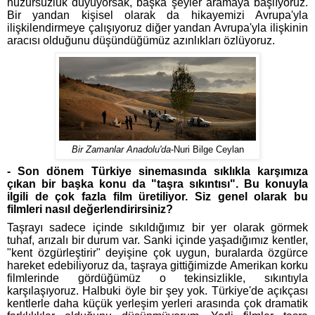
huzursuzluk duyuyorsak, başka şeyler aramaya başlıyoruz.
Bir yandan kişisel olarak da hikayemizi Avrupa'yla
ilişkilendirmeye çalışıyoruz diğer yandan Avrupa'yla ilişkinin
aracısı olduğunu düşündüğümüz azınlıkları özlüyoruz.
Bir Zamanlar Anadolu'da
-Nuri Bilge Ceylan
- Son dönem Türkiye sinemasında sıklıkla karşımıza
çıkan bir başka konu da "taşra sıkıntısı". Bu konuyla
ilgili de çok fazla film üretiliyor. Siz genel olarak bu
filmleri nasıl değerlendirirsiniz?
Taşrayı sadece içinde sıkıldığımız bir yer olarak görmek
tuhaf, arızalı bir durum var. Sanki içinde yaşadığımız kentler,
"kent özgürleştirir" deyişine çok uygun, buralarda özgürce
hareket edebiliyoruz da, taşraya gittiğimizde Amerikan korku
filmlerinde gördüğümüz o tekinsizlikle, sıkıntıyla
karşılaşıyoruz. Halbuki öyle bir şey yok. Türkiye'de açıkçası
kentlerle daha küçük yerleşim yerleri arasında çok dramatik