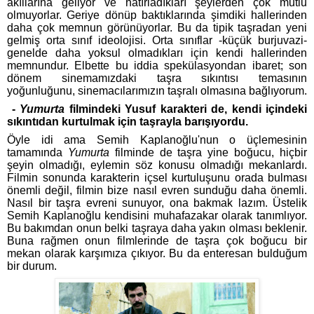
akıllarına geliyor ve hatırladıkları şeylerden çok mutlu
olmuyorlar. Geriye dönüp baktıklarında şimdiki hallerinden
daha çok memnun görünüyorlar. Bu da tipik taşradan yeni
gelmiş orta sınıf ideolojisi. Orta sınıflar -küçük burjuvazi-
genelde daha yoksul olmadıkları için kendi hallerinden
memnundur. Elbette bu iddia spekülasyondan ibaret; son
dönem sinemamızdaki taşra sıkıntısı temasının
yoğunluğunu, sinemacılarımızın taşralı olmasına bağlıyorum.
-
Yumurta
filmindeki Yusuf karakteri de, kendi içindeki
sıkıntıdan kurtulmak için taşrayla barışıyordu.
Öyle idi ama Semih Kaplanoğlu'nun o üçlemesinin
tamamında
Yumurta
filminde de taşra yine boğucu, hiçbir
şeyin olmadığı, eylemin söz konusu olmadığı mekanlardı.
Filmin sonunda karakterin içsel kurtuluşunu orada bulması
önemli değil, filmin bize nasıl evren sunduğu daha önemli.
Nasıl bir taşra evreni sunuyor, ona bakmak lazım. Üstelik
Semih Kaplanoğlu kendisini muhafazakar olarak tanımlıyor.
Bu bakımdan onun belki taşraya daha yakın olması beklenir.
Buna rağmen onun filmlerinde de taşra çok boğucu bir
mekan olarak karşımıza çıkıyor. Bu da enteresan bulduğum
bir durum.