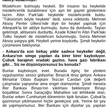
Müstehcen bulmuştu heykeli. Bir insanın bu heykelde
müstehcenlik bulabilmesi için ayrı bir gayret göstermesi
lazım. Altın Park'taki heykelde müstehcenlik buldu.
"Tükürürüm böyle heykele" dedi, sonra söktürdü. Mehmet
Aksoy
Periler Ülkesi'nde
diye bir heykel yapmak için
Altınpark'ta bir atölye kurmuştu, bunu da durdurdu. Taşları
getirmişti, atölyesini durdurttu. Azade Köker'in Altın Park'taki
Tutku
heykeli de müstehcen bulunmuştu. Sonra Mehmet
Aksoy yargıya gitti. Heykeli yerine koydurttu. Şimdi heykelin
çürümesini bekliyorlar.
- Ankara'da son birkaç yıldır sadece heykeller değil,
Ankara'nın simge yapıları da birer birer kayboluyor.
Çubuk barajının oradaki gazino, hava gazı fabrikası
gibi… Siz ne düşünüyorsunuz bu konuda?
Bunlar kayboluyor, evet. Burada ilginç bir yöntem
uyguluyorlar, sessiz gidiyorlar. Birazcık itiraz geliyor. Ankara
Mimarlar Odası Başkanı Tezcan Candan çok değerli
çalışmalar yapıyorlar ama engel olamıyorlar. Şimdi mesela
İller Bankası Binası'nın yıkılması bekleniyor. Binayı
boşalttılar. Sonra Saraçoğlu Mahallesi var tehlikede olan.
Bunlar erken Cumhuriyet döneminin tipik binaları. Çubuk'ta
gazinonun yıkılmasının hiçbir gerekçesi yok. Yerine bir şey
de yapmıyorsunuz. İller Bankası için diyorlar ya, yapılan