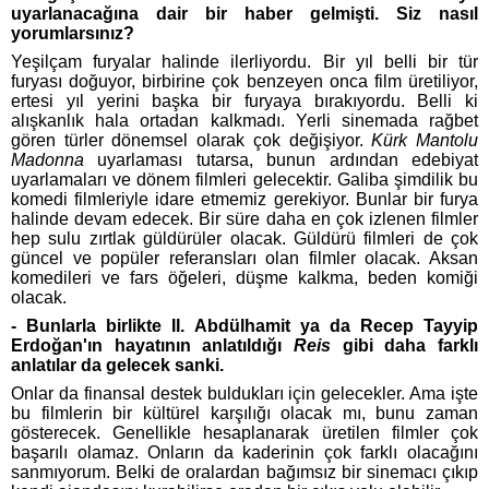
uyarlanacağına dair bir haber gelmişti. Siz nasıl
yorumlarsınız?
Yeşilçam furyalar halinde ilerliyordu. Bir yıl belli bir tür
furyası doğuyor, birbirine çok benzeyen onca film üretiliyor,
ertesi yıl yerini başka bir furyaya bırakıyordu. Belli ki
alışkanlık hala ortadan kalkmadı. Yerli sinemada rağbet
gören türler dönemsel olarak çok değişiyor.
Kürk Mantolu
Madonna
uyarlaması tutarsa, bunun ardından edebiyat
uyarlamaları ve dönem filmleri gelecektir. Galiba şimdilik bu
komedi filmleriyle idare etmemiz gerekiyor. Bunlar bir furya
halinde devam edecek. Bir süre daha en çok izlenen filmler
hep sulu zırtlak güldürüler olacak. Güldürü filmleri de çok
güncel ve popüler referansları olan filmler olacak. Aksan
komedileri ve fars öğeleri, düşme kalkma, beden komiği
olacak.
- Bunlarla birlikte II. Abdülhamit ya da Recep Tayyip
Erdoğan'ın hayatının anlatıldığı
Reis
gibi daha farklı
anlatılar da gelecek sanki.
Onlar da finansal destek buldukları için gelecekler. Ama işte
bu filmlerin bir kültürel karşılığı olacak mı, bunu zaman
gösterecek. Genellikle hesaplanarak üretilen filmler çok
başarılı olamaz. Onların da kaderinin çok farklı olacağını
sanmıyorum. Belki de oralardan bağımsız bir sinemacı çıkıp