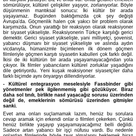
sömürülüyor, kültürel çelişkiler yaşıyor, zorlanıyorlar. Böyle
düşünmenin mantıksal sonucu: İki kültür bir arada
yaşayamaz. Bugünden baktığımızda çok şey değişti
Avrupa'da. Göçmenlik halen çok yakıcı bir problem olarak
karşımızda. Onun yarattığı bir reaksiyon olarak reaksiyoner
bir siyaset yükselişte. Reaksiyonerin Türkçe karşılığı gerici
demektir. Gerici siyaset yükselişte, yani milliyetçi, şovenist,
yabancı düşmanı bir siyaset yükselişte ve aslında aydın
vicdanıyla, hümanizmle biçimlenen ilk dönem göçmen
filmleriyle göçmen karşıtı siyasetin kabulleri çok farklı değil.
İkisi de iki kültürün bir arada yaşayamayacağından yola
çıkıyor. İlk filmler yabancıların kültürel zorluklar yaşadığını
dile getiriyordu. Yeni kuşak reaksiyoner siyasetçiler daha
farklı biçimde aynı önyargıyı dillendiriyorlar.
- Kültürel entegrasyon meselesiyle Fassbinder gibi
yönetmenler pek ilgilenmemiş gibi gözüküyor. Biraz
daha sol tınılı, birlikte nasıl yaşacağız sorusu üzerinden
değil de, emeklerinin sömürüsü üzerinden gitmişler
sanki.
Evet ama onları suçlamamak lazım, henüz bu sorulara
cevap aramak için erkendi onlar o filmleri çekerken. Çünkü
henüz birlikte yaşayıp yaşayamayacağımız belli değildi.
Sadece artan yabancı bir işçi nüfusu vardı. Bu nedenle
onlardan filmlerinde böyle tavır almalarını beklemek biraz