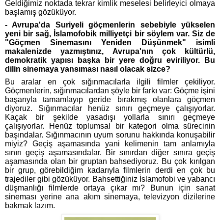
Geldiğimiz noktada tekrar kimlik meselesi belirleyici olmaya
başlamış gözüküyor.
- Avrupa'da Suriyeli göçmenlerin sebebiyle yükselen
yeni bir sağ, İslamofobik milliyetçi bir söylem var. Siz de
"Göçmen Sinemasını Yeniden Düşünmek" isimli
makalenizde yazmıştınız, Avrupa'nın çok kültürlü,
demokratik yapısı başka bir yere doğru eviriliyor. Bu
dilin sinemaya yansıması nasıl olacak sizce?
Bu aralar en çok sığınmacılarla ilgili filmler çekiliyor.
Göçmenlerin, sığınmacılardan şöyle bir farkı var: Göçme işini
başarıyla tamamlayıp geride bırakmış olanlara göçmen
diyoruz. Sığınmacılar henüz sınırı geçmeye çalışıyorlar.
Kaçak bir şekilde yasadışı yollarla sınırı geçmeye
çalışıyorlar. Henüz toplumsal bir kategori olma sürecinin
başındalar. Sığınmacının uyum sorunu hakkında konuşabilir
miyiz? Geçiş aşamasında yani kelimenin tam anlamıyla
sınırı geçiş aşamasındalar. Bir sınırdan diğer sınıra geçiş
aşamasında olan bir gruptan bahsediyoruz. Bu çok kırılgan
bir grup, görebildiğim kadarıyla filmlerin derdi en çok bu
trajediler gibi gözüküyor. Bahsettiğiniz İslamofobi ve yabancı
düşmanlığı filmlerde ortaya çıkar mı? Bunun için sanat
sineması yerine ana akım sinemaya, televizyon dizilerine
bakmak lazım.