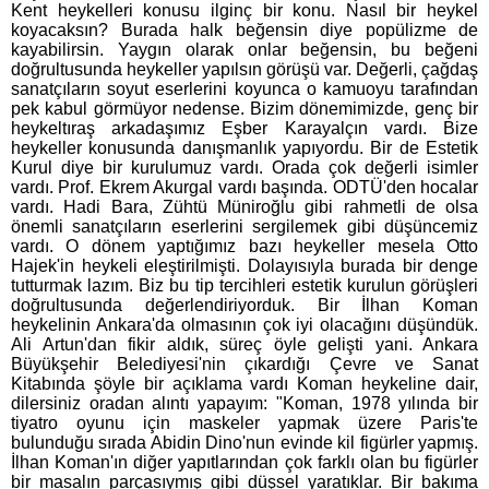
Kent heykelleri konusu ilginç bir konu. Nasıl bir heykel
koyacaksın? Burada halk beğensin diye popülizme de
kayabilirsin. Yaygın olarak onlar beğensin, bu beğeni
doğrultusunda heykeller yapılsın görüşü var. Değerli, çağdaş
sanatçıların soyut eserlerini koyunca o kamuoyu tarafından
pek kabul görmüyor nedense. Bizim dönemimizde, genç bir
heykeltıraş arkadaşımız Eşber Karayalçın vardı. Bize
heykeller konusunda danışmanlık yapıyordu. Bir de Estetik
Kurul diye bir kurulumuz vardı. Orada çok değerli isimler
vardı. Prof. Ekrem Akurgal vardı başında. ODTÜ'den hocalar
vardı. Hadi Bara, Zühtü Müniroğlu gibi rahmetli de olsa
önemli sanatçıların eserlerini sergilemek gibi düşüncemiz
vardı. O dönem yaptığımız bazı heykeller mesela Otto
Hajek'in heykeli eleştirilmişti. Dolayısıyla burada bir denge
tutturmak lazım. Biz bu tip tercihleri estetik kurulun görüşleri
doğrultusunda değerlendiriyorduk. Bir İlhan Koman
heykelinin Ankara'da olmasının çok iyi olacağını düşündük.
Ali Artun'dan fikir aldık, süreç öyle gelişti yani. Ankara
Büyükşehir Belediyesi'nin çıkardığı Çevre ve Sanat
Kitabında şöyle bir açıklama vardı Koman heykeline dair,
dilersiniz oradan alıntı yapayım: "Koman, 1978 yılında bir
tiyatro oyunu için maskeler yapmak üzere Paris'te
bulunduğu sırada Abidin Dino'nun evinde kil figürler yapmış.
İlhan Koman'ın diğer yapıtlarından çok farklı olan bu figürler
bir masalın parçasıymış gibi düşsel yaratıklar. Bir bakıma