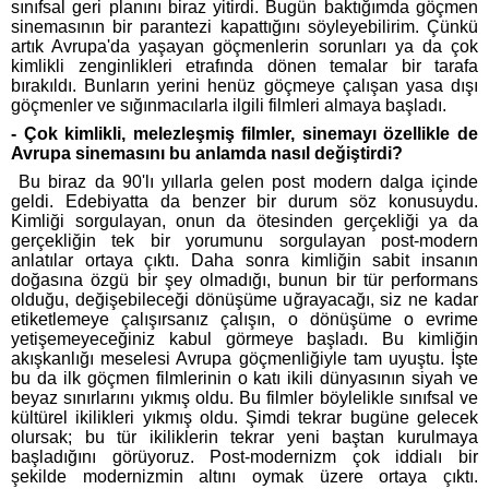
sınıfsal geri planını biraz yitirdi. Bugün baktığımda göçmen
sinemasının bir parantezi kapattığını söyleyebilirim. Çünkü
artık Avrupa'da yaşayan göçmenlerin sorunları ya da çok
kimlikli zenginlikleri etrafında dönen temalar bir tarafa
bırakıldı. Bunların yerini henüz göçmeye çalışan yasa dışı
göçmenler ve sığınmacılarla ilgili filmleri almaya başladı.
- Çok kimlikli, melezleşmiş filmler, sinemayı özellikle de
Avrupa sinemasını bu anlamda nasıl değiştirdi?
Bu biraz da 90'lı yıllarla gelen post modern dalga içinde
geldi. Edebiyatta da benzer bir durum söz konusuydu.
Kimliği sorgulayan, onun da ötesinden gerçekliği ya da
gerçekliğin tek bir yorumunu sorgulayan post-modern
anlatılar ortaya çıktı. Daha sonra kimliğin sabit insanın
doğasına özgü bir şey olmadığı, bunun bir tür performans
olduğu, değişebileceği dönüşüme uğrayacağı, siz ne kadar
etiketlemeye çalışırsanız çalışın, o dönüşüme o evrime
yetişemeyeceğiniz kabul görmeye başladı. Bu kimliğin
akışkanlığı meselesi Avrupa göçmenliğiyle tam uyuştu. İşte
bu da ilk göçmen filmlerinin o katı ikili dünyasının siyah ve
beyaz sınırlarını yıkmış oldu. Bu filmler böylelikle sınıfsal ve
kültürel ikilikleri yıkmış oldu. Şimdi tekrar bugüne gelecek
olursak; bu tür ikiliklerin tekrar yeni baştan kurulmaya
başladığını görüyoruz. Post-modernizm çok iddialı bir
şekilde modernizmin altını oymak üzere ortaya çıktı.