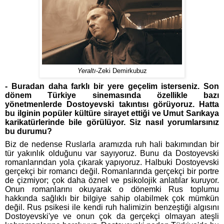
Yeraltı
-Zeki Demirkubuz
- Buradan daha farklı bir yere geçelim isterseniz. Son
dönem Türkiye sinemasında özellikle bazı
yönetmenlerde Dostoyevski takıntısı görüyoruz. Hatta
bu ilginin popüler kültüre sirayet ettiği ve Umut Sarıkaya
karikatürlerinde bile görülüyor. Siz nasıl yorumlarsınız
bu durumu?
Biz de nedense Ruslarla aramızda ruh hali bakımından bir
tür yakınlık olduğunu var sayıyoruz. Bunu da Dostoyevski
romanlarından yola çıkarak yapıyoruz. Halbuki Dostoyevski
gerçekçi bir romancı değil. Romanlarında gerçekçi bir portre
de çizmiyor; çok daha öznel ve psikolojik anlatılar kuruyor.
Onun romanlarını okuyarak o dönemki Rus toplumu
hakkında sağlıklı bir bilgiye sahip olabilmek çok mümkün
değil. Rus psikesi ile kendi ruh halimizin benzeştiği algısını
Dostoyevski'ye ve onun çok da gerçekçi olmayan ateşli