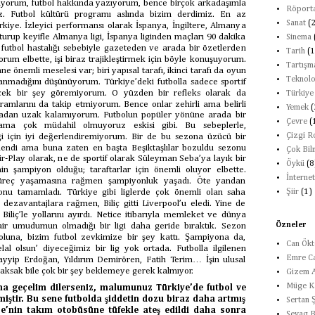
ıyorum, futbol hakkında yazıyorum, bence birçok arkadaşımla
Röporta
z. Futbol kültürü programı aslında bizim derdimiz. En az
Sanat
(
Türkiye. İzleyici performansı olarak İspanya, İngiltere, Almanya
turup keyifle Almanya ligi, İspanya liginden maçları 90 dakika
Sinema
z futbol hastalığı sebebiyle gazeteden ve arada bir özetlerden
Tarih
(1
yorum elbette, işi biraz trajikleştirmek için böyle konuşuyorum.
Tartışm
ne önemli meselesi var; biri yapısal tarafı, ikinci tarafı da oyun
Teknolo
ynanmadığını düşünüyorum. Türkiye’deki futbolla sadece sportif
eyecek bir şey göremiyorum. O yüzden bir refleks olarak da
Türkiye
amlarını da takip etmiyorum. Bence onlar zehirli ama belirli
Yemek
(
yadan uzak kalamıyorum. Futbolun popüler yönüne arada bir
Çevre
(
ma çok müdahil olmuyoruz eskisi gibi. Bu sebeplerle,
Çizgi 
eği için iyi değerlendiremiyorum. Bir de bu sezona üzücü bir
dendi ama buna zaten en başta Beşiktaşlılar bozuldu sezonu
Çok Bil
ir-Play olarak, ne de sportif olarak Süleyman Seba’ya layık bir
Öykü
(8
n şampiyon olduğu; taraftarlar için önemli oluyor elbette.
İnternet
r süreç yaşamasına rağmen şampiyonluk yaşadı. Öte yandan
onu tamamladı. Türkiye gibi liglerde çok önemli olan saha
Şiir
(1)
 dezavantajlara rağmen, Biliç gitti Liverpool’u eledi. Yine de
Biliç’le yollarını ayırdı. Netice itibarıyla memleket ve dünya
Özneler
dair umudumun olmadığı bir ligi daha geride bıraktık. Sezon
luna, bizim futbol zevkimize bir şey kattı. Şampiyona da,
Can Ök
al olsun’ diyeceğimiz bir lig yok ortada. Futbolla ilgilenen
Emre Ca
yyip Erdoğan, Yıldırım Demirören, Fatih Terim… İşin ulusal
baksak bile çok bir şey beklemeye gerek kalmıyor.
Gizem 
Müge K
a geçelim dilerseniz, malumunuz Türkiye’de futbol ve
miştir. Bu sene futbolda şiddetin dozu biraz daha artmış
Sertan 
e’nin takım otobüsüne tüfekle ateş edildi daha sonra
Sevag B