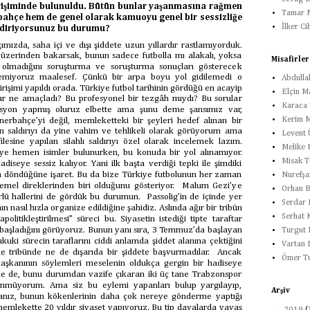
rişiminde bulunuldu. Bütün bunlar yaşanmasına rağmen
Tamar N
ahçe hem de genel olarak kamuoyu genel bir sessizliğe
İlker Ci
ndiriyorsunuz bu durumu?
dığımızda, saha içi ve dışı şiddete uzun yıllardır rastlamıyorduk.
 üzerinden bakarsak, bunun sadece futbolla mı alakalı, yoksa
Misafirler
 olmadığını soruşturma ve soruşturma sonuçları gösterecek
yemiyoruz maalesef. Çünkü bir arpa boyu yol gidilemedi o
Abdulla
irişimi yapıldı orada. Türkiye futbol tarihinin gördüğü en acayip
Elçin M
lar ne amaçladı? Bu profesyonel bir tezgâh mıydı? Bu sorular
Karaca Y
asyon yapmış oluruz elbette ama şunu deme şansımız var,
Kerim M
enerbahçe’yi değil, memleketteki bir şeyleri hedef alınan bir
lan saldırıyı da yine vahim ve tehlikeli olarak görüyorum ama
Levent 
esine yapılan silahlı saldırıyı özel olarak incelemek lazım.
Melike 
diye hemen isimler bulunurken, bu konuda bir yol alınamıyor.
Misak T
iseye sessiz kalıyor. Yani ilk başta verdiği tepki ile şimdiki
erin döndüğüne işaret. Bu da bize Türkiye futbolunun her zaman
Nurefşa
 temel direklerinden biri olduğunu gösteriyor. Malum Gezi’ye
Orhan B
ürlü hallerini de gördük bu durumun. Passolig’in de içinde yer
Serdar 
n nasıl hızla organize edildiğine şahidiz. Aslında ağır bir tribün
Serhat 
politikleştirilmesi” süreci bu. Siyasetin istediği tipte taraftar
a başladığını görüyoruz. Bunun yanı sıra, 3 Temmuz’da başlayan
Turgut 
uki sürecin taraflarını ciddi anlamda şiddet alanına çektiğini
Vartan 
e tribünde ne de dışarıda bir şiddete başvurmadılar. Ancak
Ömer T
başkanının söylemleri meselenin oldukça gergin bir hadiseye
ine de, bunu durumdan vazife çıkaran iki üç tane Trabzonspor
üşünmüyorum. Ama siz bu eylemi yapanları bulup yargılayıp,
Arşiv
sanız, bunun kökenlerinin daha çok nereye gönderme yaptığı
mlekette 20 yıldır siyaset yapıyoruz. Bu tip davalarda yavaş
►