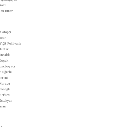
alcı
han Biner
h Ataşçı
acar
iğit Pehlivanlı
uhtar
Ünsaldı
Koçak
unçboyacı
n Uğurlu
erent
Korucu
Köroğlu
Berkes
Estukyan
uran