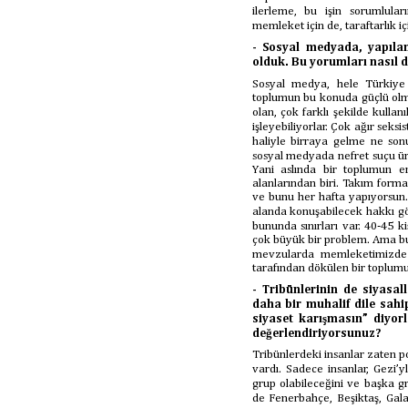
ilerleme, bu işin sorumlula
memleket için de, taraftarlık iç
- Sosyal medyada, yapılan
olduk. Bu yorumları nasıl 
Sosyal medya, hele Türkiye g
toplumun bu konuda güçlü olma
olan, çok farklı şekilde kulla
işleyebiliyorlar. Çok ağır seksis
haliyle birraya gelme ne sonu
sosyal medyada nefret suçu üre
Yani aslında bir toplumun e
alanlarından biri. Takım forma
ve bunu her hafta yapıyorsun.
alanda konuşabilecek hakkı gö
bununda sınırları var. 40-45 k
çok büyük bir problem. Ama bu 
mevzularda memleketimizde
tarafından dökülen bir toplum
- Tribünlerinin de siyasal
daha bir muhalif dile sahi
siyaset karışmasın” diyor
değerlendiriyorsunuz?
Tribünlerdeki insanlar zaten po
vardı. Sadece insanlar, Gezi’
grup olabileceğini ve başka g
de Fenerbahçe, Beşiktaş, Gala