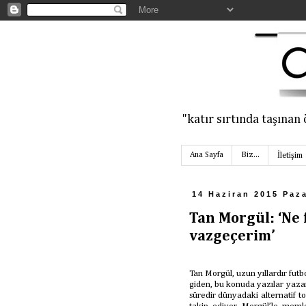
‎"katır sırtında taşın
Ana Sayfa
Biz...
İletişim
14 Haziran 2015 Paz
Tan Morgül: ‘Ne
vazgeçerim’
Tan Morgül, uzun yıllardır fut
giden, bu konuda yazılar yazan
süredir dünyadaki alternatif t