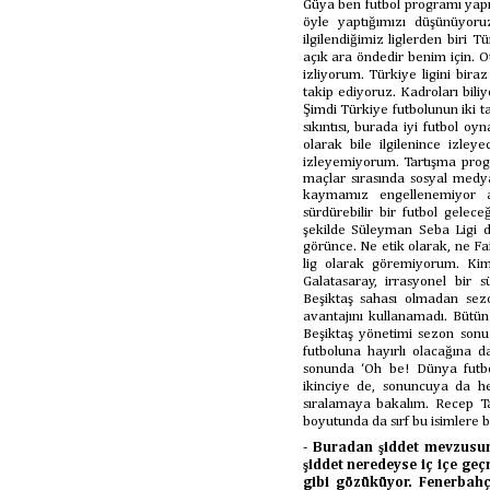
Güya ben futbol programı yap
öyle yaptığımızı düşünüyoru
ilgilendiğimiz liglerden biri 
açık ara öndedir benim için. O
izliyorum. Türkiye ligini bira
takip ediyoruz. Kadroları bili
Şimdi Türkiye futbolunun iki ta
sıkıntısı, burada iyi futbol o
olarak bile ilgilenince izl
izleyemiyorum. Tartışma progr
maçlar sırasında sosyal med
kaymamız engellenemiyor a
sürdürebilir bir futbol gelec
şekilde Süleyman Seba Ligi 
görünce. Ne etik olarak, ne Fa
lig olarak göremiyorum. Kimi
Galatasaray, irrasyonel bi
Beşiktaş sahası olmadan sez
avantajını kullanamadı. Bütün
Beşiktaş yönetimi sezon sonu 
futboluna hayırlı olacağına 
sonunda ‘Oh be! Dünya futbo
ikinciye de, sonuncuya da hel
sıralamaya bakalım. Recep Ta
boyutunda da sırf bu isimlere 
-
Buradan şiddet mevzusun
şiddet neredeyse iç içe geç
gibi gözüküyor. Fenerbahç