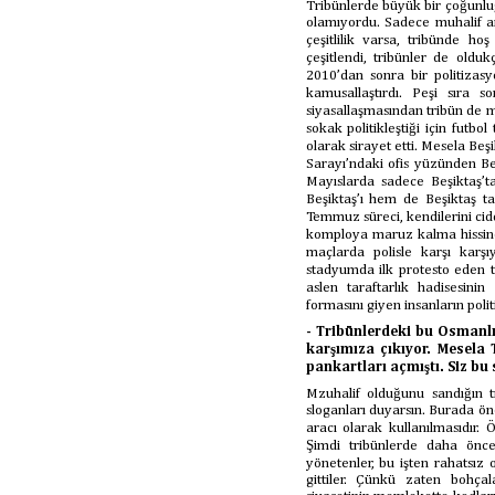
Tribünlerde büyük bir çoğunluğ
olamıyordu. Sadece muhalif 
çeşitlilik varsa, tribünde h
çeşitlendi, tribünler de oldu
2010’dan sonra bir politiza
kamusallaştırdı. Peşi sıra
siyasallaşmasından tribün de mu
sokak politikleştiği için futbo
olarak sirayet etti. Mesela Be
Sarayı’ndaki ofis yüzünden Be
Mayıslarda sadece Beşiktaş’t
Beşiktaş’ı hem de Beşiktaş ta
Temmuz süreci, kendilerini cid
komploya maruz kalma hissine i
maçlarda polisle karşı karş
stadyumda ilk protesto eden 
aslen taraftarlık hadisesini
formasını giyen insanların pol
- Tribünlerdeki bu Osmanlı
karşımıza çıkıyor. Mesela 
pankartları açmıştı. Siz bu
Mzuhalif olduğunu sandığın t
sloganları duyarsın. Burada ö
aracı olarak kullanılmasıdır.
Şimdi tribünlerde daha önce
yönetenler, bu işten rahatsız 
gittiler. Çünkü zaten bohça