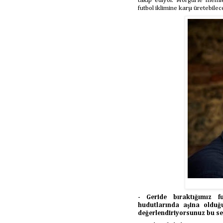
takip ediyor. Morgül’le meml
futbol iklimine karşı üretebile
- Geride bıraktığımız f
hudutlarında aşina olduğ
değerlendiriyorsunuz bu s