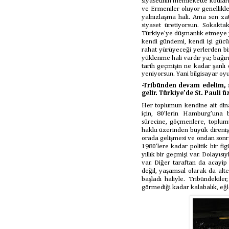
siyasetinin memlekette kodları 
ve Ermeniler oluyor genellikle
yalnızlaşma hali. Ama sen za
siyaset üretiyorsun. Sokaktak
Türkiye’ye düşmanlık etmeye y
kendi gündemi, kendi işi güc
rahat yürüyeceği yerlerden bir
yüklenme hali vardır ya; bağırm
tarih geçmişin ne kadar şanlı 
yeniyorsun. Yani bilgisayar oyun
-Tribünden devam edelim, s
gelir. Türkiye’de St. Pauli 
Her toplumun kendine ait dinam
için, 80’lerin Hamburg’una
sürecine, göçmenlere, toplum
hakkı üzerinden büyük direniş
orada gelişmesi ve ondan sonra
1980’lere kadar politik bir fi
yıllık bir geçmişi var. Dolayısı
var. Diğer taraftan da acayip 
değil, yaşamsal olarak da alt
başladı haliyle. Tribündekiler
görmediği kadar kalabalık, eğl