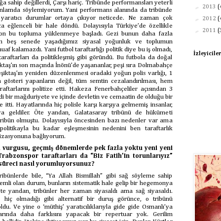
a sahip değillerdi, Çarşı hariç. Tribünde performansları yeterli
►
2013
(
anlamda söylemiyorum. Yani performans alanında da tribünde
oş yaratıcı durumlar ortaya çıkıyor neticede. Ne zaman çok
►
2012
(
kça eğlenceli bir hale döndü. Dolayısıyla Türkiye’de özellikle
►
2011
(
syon bu topluma yüklenmeye başladı. Gezi bunun daha fazla
 son beş senede yaşadığımız siyasal yoğunluk ve toplumun
af kalamazdı. Yani futbol taraftarlığı politik diye bu iş olmadı,
İzleyicile
l taraftarları da politikleşmiş gibi göründü. Bu futbola da doğal
şiktaş’ın son maçında İnönü’de yaşananlar, peşi sıra Dolmabahçe
şiktaş’ın yeniden düzenlenmesi oradaki yoğun polis varlığı, 1
a gösteri yapanların değil, tüm semtin cezalandırılması, hem
raftarlarını politize etti. Hakeza Fenerbahçeliler açısından 3
di bir mağduriyete ve içinde devletin ve cemaatin de olduğu bir
tti. Hayatlarında hiç polisle karşı karşıya gelmemiş insanlar,
ıya geldiler. Öte yandan, Galatasaray tribünü de hükümeti
tribün olmuştu. Dolayısıyla öncesinden bazı nedenler var ama
n politikayla bu kadar eşleşmesinin nedenini ben taraftarlık
itizasyonuna bağlıyorum.
 vurgusu, geçmiş dönemlerde pek fazla yoktu yeni yeni
Trabzonspor taraftarları da “Biz Fatih’in torunlarıyız”
 süreci nasıl yorumluyorsunuz?
ribünlerde bile, “Ya Allah Bismillah” gibi sağ söyleme sahip
nemli olan durum, bunların sistematik hale gelip bir hegemonya
 Öte yandan, tribünler her zaman siyasaldı ama sağ siyasaldı.
 hiç olmadığı gibi alternatif bir duruş görünce, o tribünü
oldu. Ve yine o ‘müthiş’ yaratıcılıklarıyla gide gide Osmanlı’ya
larında daha farklısını yapacak bir repertuar yok. Gerilim