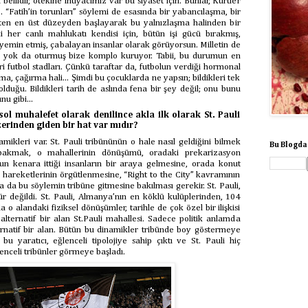
bellidir, ötekine ihtiyacımız var bu siyaset için. Bunlar, Kürtler
. “Fatih’in torunları” söylemi de esasında bir yabancılaşma, bir
ten en üst düzeyden başlayarak bu yalnızlaşma halinden bir
i her canlı mahlukatı kendisi için, bütün işi gücü bırakmış,
emin etmiş, çabalayan insanlar olarak görüyorsun. Milletin de
ü yok da oturmuş bize komplo kuruyor. Tabii, bu durumun en
i futbol stadları. Çünkü taraftar da, futbolun verdiği hormonal
a, çağırma hali... Şimdi bu çocuklarda ne yapsın; bildikleri tek
olduğu. Bildikleri tarih de aslında fena bir şey değil; onu bunu
u gibi...
ol muhalefet olarak denilince akla ilk olarak St. Pauli
üzerinden giden bir hat var mıdır?
ikleri var. St. Pauli tribününün o hale nasıl geldiğini bilmek
Bu Blogda
 bakmak, o mahallerinin dönüşümü, oradaki prekarizasyon
un kenara ittiği insanların bir araya gelmesine, orada konut
 hareketlerinin örgütlenmesine, “Right to the City” kavramının
 da bu söylemin tribüne gitmesine bakılması gerekir. St. Pauli,
gür değildi. St. Pauli, Almanya’nın en köklü kulüplerinden, 104
yla o alandaki fiziksel dönüşümler, tarihle de çok özel bir ilişkisi
alternatif bir alan St.Pauli mahallesi. Sadece politik anlamda
ernatif bir alan. Bütün bu dinamikler tribünde boy göstermeye
, bu yaratıcı, eğlenceli tipolojiye sahip çıktı ve St. Pauli hiç
enceli tribünler görmeye başladı
.