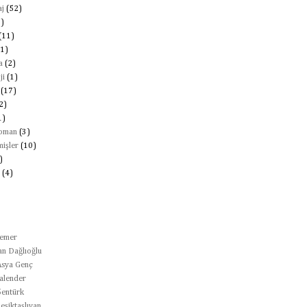
j
(52)
2)
(11)
1)
a
(2)
ji
(1)
(17)
2)
1)
Roman
(3)
mişler
(10)
)
(4)
temer
n Dağlıoğlu
Asya Genç
alender
Şentürk
eşiktaşlıyan