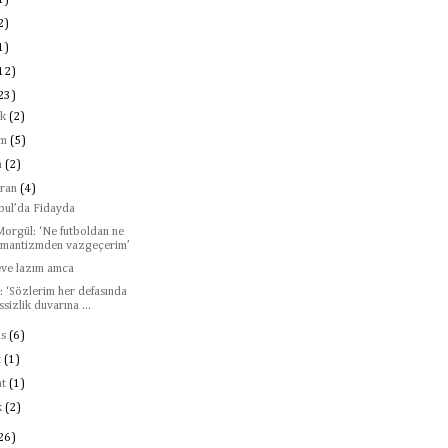
1)
2)
1)
12)
23)
ık
(2)
ım
(5)
m
(2)
iran
(4)
nbul’da Fidayda
Morgül: ‘Ne futboldan ne
omantizmden vazgeçerim’
eve lazım amca
: ‘Sözlerim her defasında
ssizlik duvarına ...
ıs
(6)
t
(1)
at
(1)
k
(2)
26)