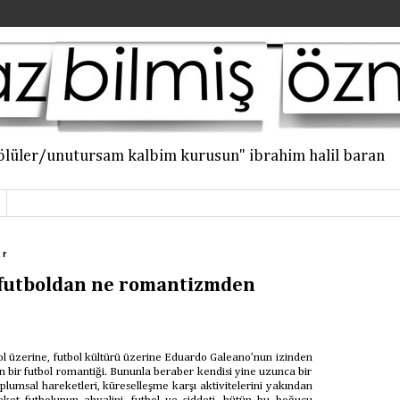
an ölüler/unutursam kalbim kurusun" ibrahim halil baran
ar
 futboldan ne romantizmden
bol üzerine, futbol kültürü üzerine Eduardo Galeano’nun izinden
 bir futbol romantiği. Bununla beraber kendisi yine uzunca bir
oplumsal hareketleri, küreselleşme karşı aktivitelerini yakından