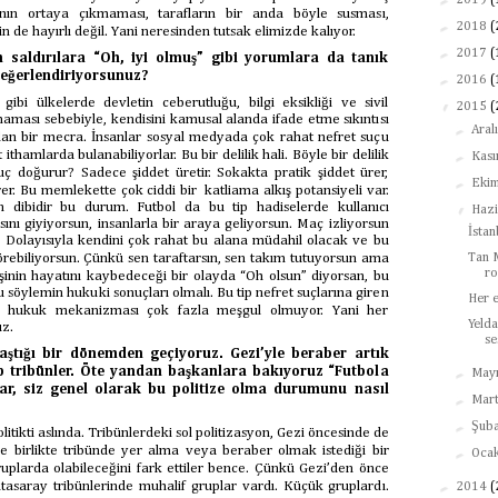
2019
(
rının ortaya çıkmaması, tarafların bir anda böyle susması,
►
2018
(
in de hayırlı değil. Yani neresinden tutsak elimizde kalıyor.
►
2017
(
 saldırılara “Oh, iyi olmuş” gibi yorumlara da tanık
değerlendiriyorsunuz?
►
2016
(
ibi ülkelerde devletin ceberutluğu, bilgi eksikliği ve sivil
▼
2015
(
ması sebebiyle, kendisini kamusal alanda ifade etme sıkıntısı
►
Aral
nılan bir mecra. İnsanlar sosyal medyada çok rahat nefret suçu
t ithamlarda bulanabiliyorlar. Bu bir delilik hali. Böyle bir delilik
►
Kas
ç doğurur? Sadece şiddet üretir. Sokakta pratik şiddet ürer,
►
Eki
r. Bu memlekette çok ciddi bir katliama alkış potansiyeli var.
n dibidir bu durum. Futbol da bu tip hadiselerde kullanıcı
▼
Haz
sını giyiyorsun, insanlarla bir araya geliyorsun. Maç izliyorsun
İsta
 Dolayısıyla kendini çok rahat bu alana müdahil olacak ve bu
rebiliyorsun. Çünkü sen taraftarsın, sen takım tutuyorsun ama
Tan 
r
işinin hayatını kaybedeceği bir olayda “Oh olsun” diyorsan, bu
söylemin hukuki sonuçları olmalı. Bu tip nefret suçlarına giren
Her 
 hukuk mekanizması çok fazla meşgul olmuyor. Yani her
Yelda
uz.
se
laştığı bir dönemden geçiyoruz. Gezi’yle beraber artık
p tribünler. Öte yandan başkanlara bakıyoruz “Futbola
►
May
lar, siz genel olarak bu politize olma durumunu nasıl
►
Mar
►
Şub
litikti aslında. Tribünlerdeki sol politizasyon, Gezi öncesinde de
yle birlikte tribünde yer alma veya beraber olmak istediği bir
►
Oca
ruplarda olabileceğini fark ettiler bence. Çünkü Gezi’den önce
►
tasaray tribünlerinde muhalif gruplar vardı. Küçük gruplardı.
2014
(