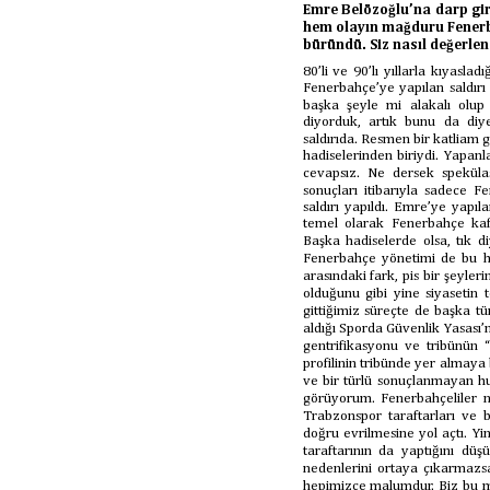
Emre Belözoğlu’na darp gi
hem olayın mağduru Fenerb
büründü. Siz nasıl değerle
80’li ve 90’lı yıllarla kıyasla
Fenerbahçe’ye yapılan saldırı
başka şeyle mi alakalı olup
diyorduk, artık bunu da di
saldırıda. Resmen bir katliam g
hadiselerinden biriydi. Yapan
cevapsız. Ne dersek spekül
sonuçları itibarıyla sadece F
saldırı yapıldı. Emre’ye yapı
temel olarak Fenerbahçe kafil
Başka hadiselerde olsa, tık 
Fenerbahçe yönetimi de bu had
arasındaki fark, pis bir şeyl
olduğunu gibi yine siyasetin
gittiğimiz süreçte de başka t
aldığı Sporda Güvenlik Yasası’nı
gentrifikasyonu
ve tribünün “a
profilinin tribünde yer almay
ve bir türlü sonuçlanmayan huk
görüyorum. Fenerbahçeliler n
Trabzonspor taraftarları ve 
doğru evrilmesine yol açtı. Y
taraftarının da yaptığını d
nedenlerini ortaya çıkarmaz
hepimizce malumdur. Biz bu me