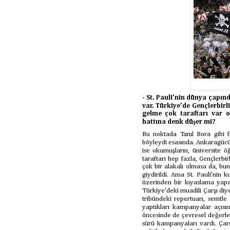
- St. Pauli’nin dünya çapınd
var. Türkiye’de Gençlerbirl
gelme çok taraftarı var o
hattına denk düşer mi?
Bu noktada Tanıl Bora gibi fi
böyleydi esasında. Ankaragücü
ise okumuşların, üniversite öğ
taraftarı hep fazla, Gençlerbi
çok bir alakalı olmasa da, bun
giydirildi. Ama St. Pauli’nin k
üzerinden bir kıyaslama yapa
Türkiye’deki muadili Çarşı diy
tribündeki repertuarı, semtle o
yaptıkları kampanyalar açısı
öncesinde de çevresel değerler,
sürü kampanyaları vardı. Çar