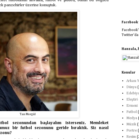
eket futbolunun ahvalini, futbol ve şiddeti, bütün bu boğucu
cek panzehirler üzerine konuştuk.
Facebook v
Facebook't
Twitter'da
Hanzala, 
Konular
Arkası Y
Dünya
(
Edebiya
Eleştiri
Ermeni 
Futbol
Tan Morgül
Medya
utbol sezonundan başlayalım isterseniz. Memleket
Müzik
(
umuz bir futbol sezonunu geride bıraktık. Siz nasıl
Portre
ezonu?
Resim
(