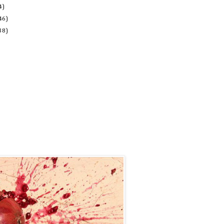
4)
46)
38)
r