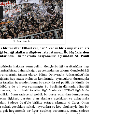
St. Pauli taraftarı
a bir taraftar kitlesi var, her ülkeden bir sempatizanları
iği örneği akıllara düşüyor iste istemez. Üç büyüklerden
nlarında. Bu noktada rasyonellik açısından St. Pauli
gürlerin hakkını yemeyelim. Gençlerbirliği taraftarlığını hep
 misal biraz daha sokağın, gecekondunun takımı, Gençlerbirliği
rencilerinin takımı olarak bilinir. Dolayısıyla Ankaragücü’nün
rliği’nin hep azdır. Kulübün kendisinde, oyuncuların durumuyla
a taraftar üzerinden buna birazcık da sol politik bir kimlik de
ulübüne de o hava yansımıştır. St. Pauli’nin dünyada bilinirliği
caksak, bir muhalif taraftar figürü olarak ULTRAS figürünün
ebiliriz. Bunu sadece sol politik bir duruş açısından demiyorum;
lan ilişkileri, yaratıcı olan alanlara açıklıkları ve dolayısıyla
ndan. Sadece Gezi’yle birlikte ortaya çıkmadı ki Çarşı. Onun
 sokak çocukları, sokak hayvanları ve köy okullarıyle ilgili bir
şı çok hegemonik bir figür Beşiktaş tribününde. Bunu sadece